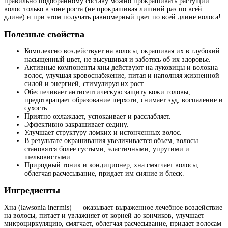
правильно подобранному составу можно прокрашивать растущий
волос только в зоне роста (не прокрашивая лишний раз по всей
длине) и при этом получать равномерный цвет по всей длине волоса!
Полезные свойства
Комплексно воздействует на волосы, окрашивая их в глубокий
насыщенный цвет, не высушивая и заботясь об их здоровье.
Активные компоненты хны действуют на луковицы и волокна
волос, улучшая кровоснабжение, питая и наполняя жизненной
силой и энергией, стимулируя их рост.
Обеспечивает антисептическую защиту кожи головы,
предотвращает образование перхоти, снимает зуд, воспаление и
сухость.
Приятно охлаждает, успокаивает и расслабляет.
Эффективно закрашивает седину.
Улучшает структуру ломких и истонченных волос.
В результате окрашивания увеличивается объем, волосы
становятся более густыми, эластичными, упругими и
шелковистыми.
Природный тоник и кондиционер, хна смягчает волосы,
облегчая расчесывание, придает им сияние и блеск.
Ингредиенты
Хна (lawsonia inermis) — оказывает выраженное лечебное воздействие
на волосы, питает и увлажняет от корней до кончиков, улучшает
микроциркуляцию, смягчает, облегчая расчесывание, придает волосам