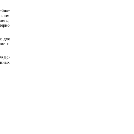
ейчас
льном
иеты,
мерно
к для
ние и
ТРАДО
енных