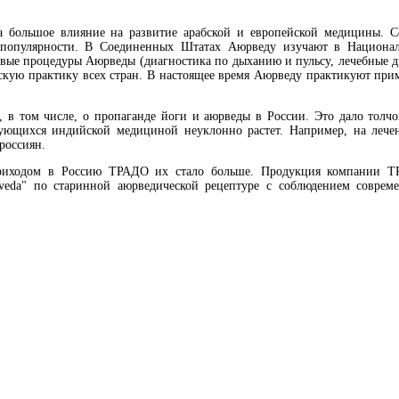
 большое влияние на развитие арабской и европейской медицины. С
к популярности. В Соединенных Штатах Аюрведу изучают в Национа
ые процедуры Аюрведы (диагностика по дыханию и пульсу, лечебные д
кую практику всех стран. В настоящее время Аюрведу практикуют при
 в том числе, о пропаганде йоги и аюрведы в России. Это дало толчо
сующихся индийской медициной неуклонно растет. Например, на лече
россиян.
 приходом в Россию ТРАДО их стало больше. Продукция компании 
veda" по старинной аюрведической рецептуре с соблюдением соврем