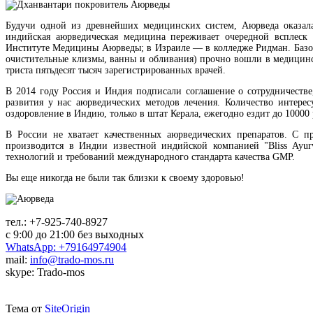
Будучи одной из древнейших медицинских систем, Аюрведа оказала
индийская аюрведическая медицина переживает очередной всплес
Институте Медицины Аюрведы; в Израиле — в колледже Ридман. Базов
очистительные клизмы, ванны и обливания) прочно вошли в медицинс
триста пятьдесят тысяч зарегистрированных врачей.
В 2014 году Россия и Индия подписали соглашение о сотрудничестве,
развития у нас аюрведических методов лечения. Количество интере
оздоровление в Индию, только в штат Керала, ежегодно ездит до 10000 
В России не хватает качественных аюрведических препаратов. С
производится в Индии известной индийской компанией "Bliss Ayur
технологий и требований международного стандарта качества GMP.
Вы еще никогда не были так близки к своему здоровью!
тел.:
+7-925-740-8927
с 9:00 до 21:00 без выходных
WhatsApp: +79164974904
mail:
info@trado-mos.ru
skype: Trado-mos
Тема от
SiteOrigin