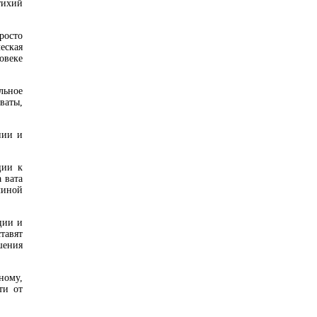
тихий
росто
еская
ловеке
льное
ваты,
нии и
ции к
 вата
чиной
ции и
тавят
шения
ному,
ти от