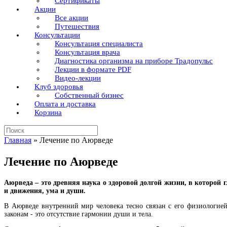
Сертификаты
Акции
Все акции
Путешествия
Консультации
Консультация специалиста
Консультация врача
Диагностика организма на приборе Традопульс
Лекции в формате PDF
Видео-лекции
Клуб здоровья
Собственный бизнес
Оплата и доставка
Корзина
Поиск
по:
Главная
»
Лечение по Аюрведе
Лечение по Аюрведе
Аюрведа – это древняя наука о здоровой долгой жизни, в которой 
и движения, ума и души.
В Аюрведе внутренний мир человека тесно связан с его физиологией
законам - это отсутствие гармонии души и тела.