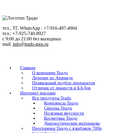
Перейти
к
содержанию
тел., ТГ, WhatsApp : +7-916-497-4904
тел.: +7-925-740-8927
с 9:00 до 21:00 без выходных
mail:
info@trado-mos.ru
Главная
О компании Традо
Лечение по Аюрведе
Правильный подбор препаратов
Отличия от лекарств и БАДов
Интернет магазин
Все продукты Trado
Комплексы Традо
Сиропы Традо
Полезные вкусности
Косметика Традо
Диагностические материалы
Программы Традо с кэшбэком 700р