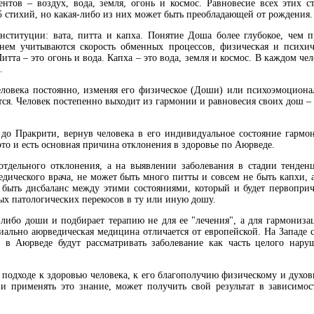
нтов – воздух, вода, земля, огонь и космос. Равновесие всех этих с
5 стихий, но какая-либо из них может быть преобладающей от рождения.
ституции: вата, питта и капха. Понятие Доша более глубокое, чем п
 нем учитываются скорость обменных процессов, физическая и психич
итта – это огонь и вода. Капха – это вода, земля и космос. В каждом че
.
еловека постоянно, изменяя его физическое (Доши) или психоэмоциона
ется. Человек постепенно выходит из гармонии и равновесия своих дош – 
до Пракрити, вернув человека в его индивидуальное состояние гармо
это и есть основная причина отклонения в здоровье по Аюрведе.
отдельного отклонения, а на выявлении заболевания в стадии тенден
едического врача, не может быть много питты и совсем не быть капхи, а
т быть дисбаланс между этими состояниями, который и будет первопри
ых патологических перекосов в ту или иную дошу.
либо доши и подбирает терапию не для ее "лечения", а для гармониза
льно аюрведическая медицина отличается от европейской. На Западе с
 в Аюрведе будут рассматривать заболевание как часть целого нару
м подходе к здоровью человека, к его благополучию физическому и духов
и применять это знание, может получить свой результат в зависимос