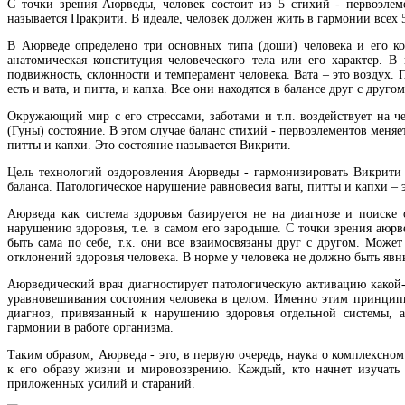
С точки зрения Аюрведы, человек состоит из 5 стихий - первоэлеме
называется Пракрити. В идеале, человек должен жить в гармонии всех 
В Аюрведе определено три основных типа (доши) человека и его кон
анатомическая конституция человеческого тела или его характер. В
подвижность, склонности и темперамент человека. Вата – это воздух. П
есть и вата, и питта, и капха. Все они находятся в балансе друг с другом
Окружающий мир с его стрессами, заботами и т.п. воздействует на ч
(Гуны) состояние. В этом случае баланс стихий - первоэлементов меня
питты и капхи. Это состояние называется Викрити.
Цель технологий оздоровления Аюрведы - гармонизировать Викрити 
баланса. Патологическое нарушение равновесия ваты, питты и капхи – 
Аюрведа как система здоровья базируется не на диагнозе и поиске 
нарушению здоровья, т.е. в самом его зародыше. С точки зрения аюрв
быть сама по себе, т.к. они все взаимосвязаны друг с другом. Може
отклонений здоровья человека. В норме у человека не должно быть явн
Аюрведический врач диагностирует патологическую активацию какой-
уравновешивания состояния человека в целом. Именно этим принципиа
диагноз, привязанный к нарушению здоровья отдельной системы, а
гармонии в работе организма.
Таким образом, Аюрведа - это, в первую очередь, наука о комплексно
к его образу жизни и мировоззрению. Каждый, кто начнет изучать 
приложенных усилий и стараний.