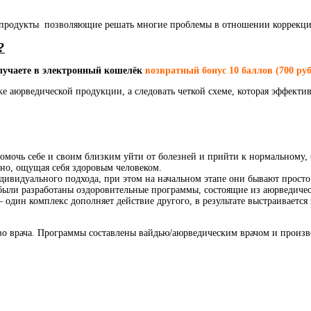
т продукты позволяющие решать многие проблемы в отношении коррекци
?
олучаете в электронный кошелёк
возвратный бонус 10 баллов (700 руб
е аюрведической продукции, а следовать четкой схеме, которая эффектив
омочь себе и своим близким уйти от болезней и прийти к нормальному,
янно, ощущая себя здоровым человеком.
ивидуального подхода, при этом на начальном этапе они бывают прост
 и были разработаны оздоровительные программы, состоящие из аюрведи
 один комплекс дополняет действие другого, в результате выстраиваетс
и во врача. Программы составлены вайдью/аюрведическим врачом и прои