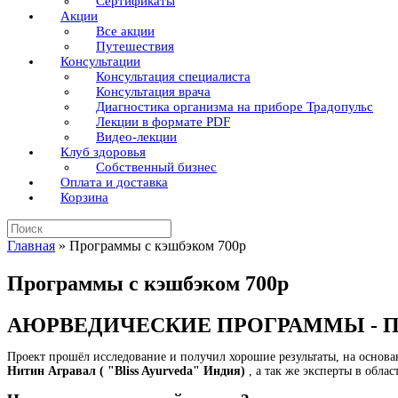
Сертификаты
Акции
Все акции
Путешествия
Консультации
Консультация специалиста
Консультация врача
Диагностика организма на приборе Традопульс
Лекции в формате PDF
Видео-лекции
Клуб здоровья
Собственный бизнес
Оплата и доставка
Корзина
Поиск
по:
Главная
»
Программы с кэшбэком 700р
Программы с кэшбэком 700р
АЮРВЕДИЧЕСКИЕ ПРОГРАММЫ - 
Проект прошёл исследование и получил хорошие результаты, на основ
Нитин Агравал
(
"Bliss Ayurveda" Индия)
, а так же
эксперты в обла