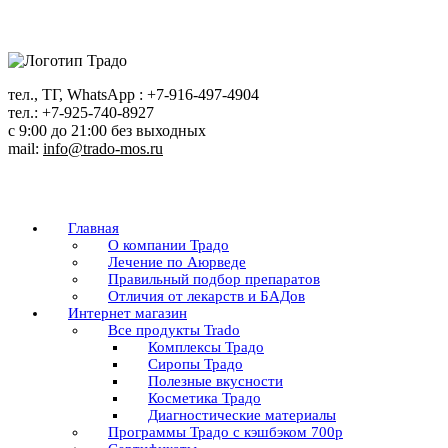
Перейти
к
содержанию
тел., ТГ, WhatsApp : +7-916-497-4904
тел.: +7-925-740-8927
с 9:00 до 21:00 без выходных
mail:
info@trado-mos.ru
Главная
О компании Традо
Лечение по Аюрведе
Правильный подбор препаратов
Отличия от лекарств и БАДов
Интернет магазин
Все продукты Trado
Комплексы Традо
Сиропы Традо
Полезные вкусности
Косметика Традо
Диагностические материалы
Программы Традо с кэшбэком 700р