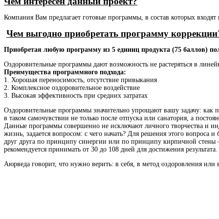
Чем интересен данный проект?
Компания Вам предлагает готовые программы, в состав которых входя
Чем выгодно приобретать программу коррекции
Приобретая любую программу из 5 единиц продукта (75 баллов) п
Оздоровительные программы дают возможность не растеряться в линейк
Преимущества программного подхода:
1. Хорошая переносимость, отсутствие привыкания
2. Комплексное оздоровительное воздействие
3. Высокая эффективность при средних затратах
Оздоровительные программы значительно упрощают вашу задачу: как п
в таком самочувствии не только после отпуска или санатория, а посто
Данные программы совершенно не исключают личного творчества и инд
жизнь, задается вопросом: с чего начать? Для решения этого вопроса
друг друга по принципу синергии или по принципу кирпичной стены –
рекомендуется принимать от 30 до 108 дней для достижения результата.
Аюрведа говорит, что нужно верить: в себя, в метод оздоровления ил