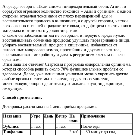
Аюрведа говорит: «Если снижен пищеварительный огонь Агни, то
образуется огромное количество токсинов – Амы и организм, с одной
стороны, отравлен токсинами от плохо переваренной еды и
воспалительного процесса в кишечнике, а с другой стороны, клетки
всех органов и тканей страдают от голода, от дефицита пластического
материала и от низкого уровня энергии».
О каком бы заболевании мы не говорили, в первую очередь нужно
восстанавливать обменные процессы: улучшать переваривание пищи,
убирать воспалительный процесс в кишечнике, избавляться от
патогенных микроорганизмов, простейших и других паразитов,
восстанавливать микробиоту и давать ресурс всем клеткам нашего
организма.
Этим задачам отвечает Стартовая программа оздоровления организма,
которая способна решить около 70% функциональных проблем со
здоровьем. Далее, уже меньшими усилиями можно укрепить другие
слабые органы и системы: нервную, сердечно-сосудистую,
мочеполовую, опорно-двигательную, дыхательную, эндокринную,
иммунную.
Способ применения:
Дозировка рассчитана на 1 день приёма программы.
Название
Утро
День
Вечер
На
Примечание
ночь
Эублисс
1 таб.
1 таб.
После еды
Трифалакс
2 таб.
за 30 минут до сна,