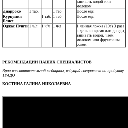
запивать водой или
молоком
Диарроко
1 таб.
1 таб.
После еды
Куркумин
1 таб.
1 таб.
После еды
Блисс
Оджас Пушти
1 ч/л
1 ч/л
1 ч/л
1 чайная ложка (10г) 3 раза
в день во время или до еды,
запивать водой, чаем,
молоком или фруктовым
соком
РЕКОМЕНДАЦИИ НАШИХ СПЕЦИАЛИСТОВ
Врач восстановительной медицины, ведущий специалист по продукту
ТРАДО
КОСТИНА ГАЛИНА НИКОЛАЕВНА