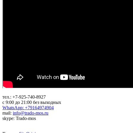
тел.:
+7-925-740-8927
с 9:00 до 21:00 без выходных
WhatsApp: +79164974904
mail:
info@trado-mos.ru
skype: Trado-mos