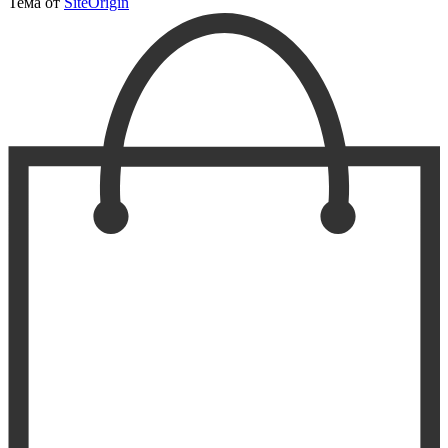
Тема от
SiteOrigin