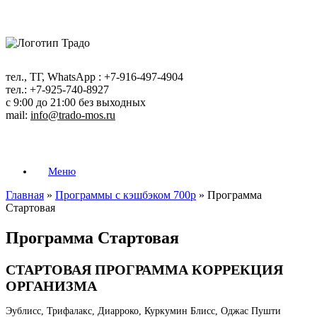
Перейти
к
содержанию
тел., ТГ, WhatsApp : +7-916-497-4904
тел.: +7-925-740-8927
с 9:00 до 21:00 без выходных
mail:
info@trado-mos.ru
Меню
Главная
»
Программы с кэшбэком 700р
»
Программа
Стартовая
Программа Стартовая
СТАРТОВАЯ ПРОГРАММА КОРРЕКЦИЯ
ОРГАНИЗМА
Эублисс, Трифалакс, Диарроко, Куркумин Блисс, Оджас Пушти