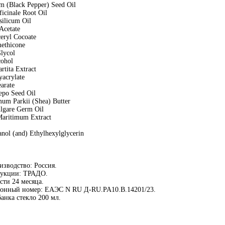
m (Black Pepper) Seed Oil
ficinale Root Oil
ilicum Oil
Acetate
eryl Cocoate
ethicone
lycol
cohol
rtita Extract
acrylate
earate
epo Seed Oil
um Parkii (Shea) Butter
lgare Germ Oil
aritimum Extract
nol (and) Ethylhexylglycerin
изводство: Россия.
дукции: ТРАДО.
сти 24 месяца.
ионный номер: ЕАЭС N RU Д-RU.PA10.В.14201/23.
банка стекло 200 мл.