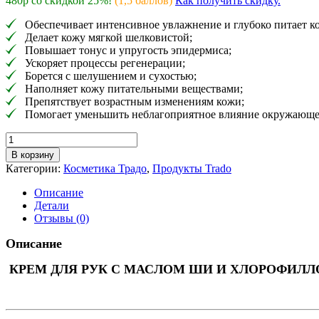
480р со скидкой 25%!
(1,5 баллов)
Как получить скидку.
Обеспечивает интенсивное увлажнение и глубоко питает к
Делает кожу мягкой шелковистой;
Повышает тонус и упругость эпидермиса;
Ускоряет процессы регенерации;
Борется с шелушением и сухостью;
Наполняет кожу питательными веществами;
Препятствует возрастным изменениям кожи;
Помогает уменьшить неблагоприятное влияние окружающе
Количество
товара
В корзину
Крем
Категории:
Косметика Традо
,
Продукты Trado
для
рук
Описание
с
Детали
маслом
Отзывы (0)
ши
и
Описание
хлорофиллом
КРЕМ ДЛЯ РУК С МАСЛОМ ШИ И ХЛОРОФИЛ