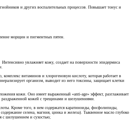
 гнойников и других воспалительных процессов. Повышает тонус и
явление морщин и пигментных пятен.
 Интенсивно увлажняет кожу, создает на поверхности эпидермиса
и.
 комплекс витаминов и хлорогеновую кислоту, которая работает в
нерализирует организм, выводит из него токсины, защищает клетки
ожения кожи. Оно имеет выраженный «anti-age» эффект, разглаживает
ой, раздраженной кожей с трещинами и шелушениями.
лоты. Кроме того, в нем содержатся каратиноиды, фосфолипиды,
 содержание селена, магния, цинка и железа). Тыквенное масло глубоко
я с шелушением и сухостью;