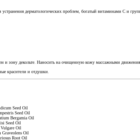
 устранения дерматологических проблем, богатый витаминами С и группы
шеи и зону декольте. Наносить на очищенную кожу массажными движениям
ные красители и отдушки.
dicum Seed Oil
mpestris Seed Oil
ntium Bergamia Oil
isi Seed Oil
Vulgare Oil
 Graveolens Oil
riosus Root Oil