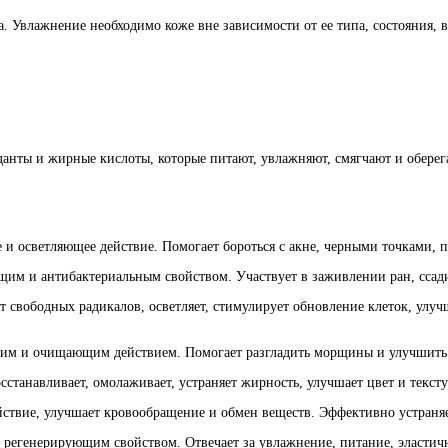
а. Увлажнение необходимо коже вне зависимости от ее типа, состояния,
нты и жирные кислоты, которые питают, увлажняют, смягчают и оберегаю
е и осветляющее действие. Помогает бороться с акне, черными точками,
им и антибактериальным свойством. Участвует в заживлении ран, ссади
свободных радикалов, осветляет, стимулирует обновление клеток, улучш
м и очищающим действием. Помогает разгладить морщины и улучшить 
осстанавливает, омолаживает, устраняет жирность, улучшает цвет и тексту
ствие, улучшает кровообращение и обмен веществ. Эффективно устраняе
 регенерирующим свойством. Отвечает за увлажнение, питание, эластич