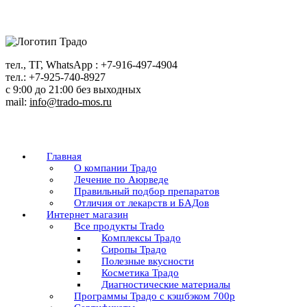
Перейти
к
содержанию
тел., ТГ, WhatsApp : +7-916-497-4904
тел.: +7-925-740-8927
с 9:00 до 21:00 без выходных
mail:
info@trado-mos.ru
Главная
О компании Традо
Лечение по Аюрведе
Правильный подбор препаратов
Отличия от лекарств и БАДов
Интернет магазин
Все продукты Trado
Комплексы Традо
Сиропы Традо
Полезные вкусности
Косметика Традо
Диагностические материалы
Программы Традо с кэшбэком 700р