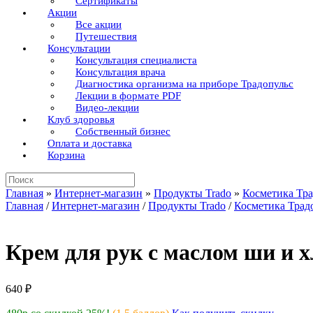
Сертификаты
Акции
Все акции
Путешествия
Консультации
Консультация специалиста
Консультация врача
Диагностика организма на приборе Традопульс
Лекции в формате PDF
Видео-лекции
Клуб здоровья
Собственный бизнес
Оплата и доставка
Корзина
Поиск
по:
Главная
»
Интернет-магазин
»
Продукты Trado
»
Косметика Тр
Главная
/
Интернет-магазин
/
Продукты Trado
/
Косметика Трад
Крем для рук с маслом ши и 
640
₽