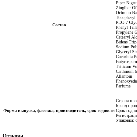
Piper Nigru
Zingiber Of
Ocimum Bas
Tocopheryl 
PEG-7 Glyc
Состав
Phenyl Trim
Рropylene G
Cetearyl Al
Bidens Tripa
Sodium Poly
Glyceryl St
Cucurbita P
Butyrosperm
Triticum Vu
Crithmum M
Allantoin
Phenoxyetha
Parfume
Страна про
Бренд про
Форма выпуска, фасовка, производитель, срок годности
Срок годно
Регистрац
Упаковка: 
Отзывы