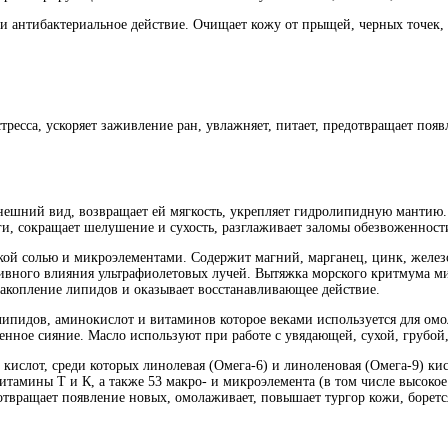
 и антибактериальное действие. Очищает кожу от прыщей, черных точек,
ресса, ускоряет заживление ран, увлажняет, питает, предотвращает по
нешний вид, возвращает ей мягкость, укрепляет гидролипидную мантию.
, сокращает шелушение и сухость, разглаживает заломы обезвоженност
й солью и микроэлементами. Содержит магний, марганец, цинк, железо,
ивного влияния ультрафиолетовых лучей. Вытяжка морского критмума ми
акопление липидов и оказывает восстанавливающее действие.
пидов, аминокислот и витаминов которое веками используется для омол
венное сияние. Масло используют при работе с увядающей, сухой, груб
ислот, среди которых линолевая (Омега-6) и линоленовая (Омега-9) кис
итамины Т и К, а также 53 макро- и микроэлемента (в том числе высокое
отвращает появление новых, омолаживает, повышает тургор кожи, боретс