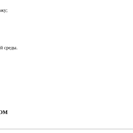
ожу;
й среды.
ЛОМ