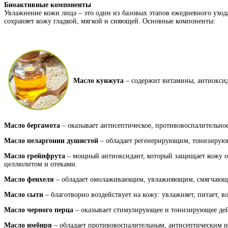
Биоактивные компоненты
Увлажнение кожи лица – это один из базовых этапов ежедневного уход
сохраняет кожу гладкой, мягкой и сияющей. Основные компоненты:
Масло кунжута
– содержит витамины, антиоксида
Масло бергамота
– оказывает антисептическое, противовоспалительно
Масло пеларгонии душистой
– обладает регенерирующим, тонизирующ
Масло грейпфрута
– мощный антиоксидант, который защищает кожу от 
целлюлитом и отеками.
Масло фенхеля
– обладает омолаживающим, увлажняющим, смягчающи
Масло сыти
– благотворно воздействует на кожу: увлажняет, питает, в
Масло черного перца
– оказывает стимулирующее и тонизирующее дей
Масло имбиря
– обладает противовоспалительным, антисептическим и