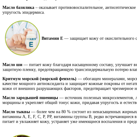
Масло базилика
– оказывает противовоспалительное, антисептическое
упругость эпидермиса.
Витамин Е
— защищает кожу от окислительного ст
Масло ши
— питает кожу благодаря насыщенному составу, улучшает в
защитную пленку, предотвращающую трансэпидермальную потерю влаги
Критмум морской (морской фенхель)
— обогащен минералами, морско
качестве мощного антиоксиданта и защищает кожные покровы от негат
кожи от внешних разрушающих факторов, предотвращает чрезмерное н
Масло зародышей пшеницы
— источник полезных микроэлементов, ли
морщины и укрепляет общий тонус кожи, придавая упругость и естест
Масло тыквы
— более чем на 80 % состоит из ненасыщенных жирных к
витамины А, Е, F, С, Р, РР, витамины группы В, редко встречающиеся в
питает и увлажняет кожу, устраняет уже имеющиеся воспаления и пред