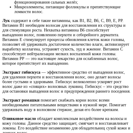
функционирования сальных желёз;
Микроэлементы, питающие фолликулы и препятствующие
ломкости волос.
Лук
содержит в себе такие витамины, как В1, В2, В6, С, В9, Е, РР.
Витамин В1 необходим волосам для восстановления их структуры и
для стимуляции роста. Нехватка витамина В6 способствует
выпадению волос, появлению перхоти и себорейного дерматита.
Витамин Е стимулирует процессы обновления клеток кожи головы,
позволяет ей удерживать достаточное количество влаги, активизирует
выработку коллагена, устраняет сухость, зуд и жжение. Витамин С
способствует нейтрализации мелких воспалений кожи головы.
Витамин РР — это настоящее лекарство для ослабленных волос,
которое препятствует их выпадению.
Экстракт гибискуса
— эффективное средство от выпадения волос,
для удаления перхоти и восстановления волос, оно делает волосы
более густыми и здоровыми. Гибискус великолепно ускоряет рост
волос даже из «спящих» волосяных луковиц. Гибискус – это средство
для остановки выпадения волос и предупреждения раннего поседения.
Экстракт ромашки
помогает снабжать корни волос всеми
необходимыми питательными веществами в нужной мере. Помогает
удерживать воду в волосяном стержне, делая его более крепким.
Оливковое масло
обладает комплексным воздействием на волосы и
кожу головы. Данное средство защищает, смягчает и восстанавливает
локоны. Его воздействие незаменимо для обладательниц сухой кожи и
ломких волос.