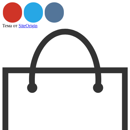
Тема от
SiteOrigin