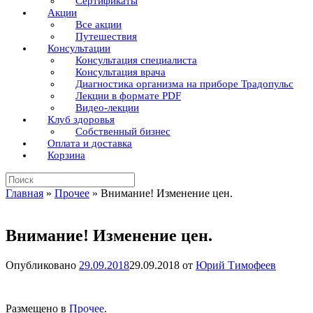
Сертификаты
Акции
Все акции
Путешествия
Консультации
Консультация специалиста
Консультация врача
Диагностика организма на приборе Традопульс
Лекции в формате PDF
Видео-лекции
Клуб здоровья
Собственный бизнес
Оплата и доставка
Корзина
Поиск
по:
Главная
»
Прочее
»
Внимание! Изменение цен.
Внимание! Изменение цен.
Опубликовано
29.09.2018
29.09.2018
от
Юрий Тимофеев
Размещено в
Прочее
.