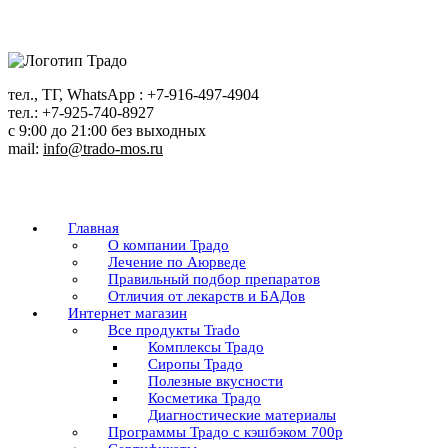
Перейти
к
содержанию
тел., ТГ, WhatsApp : +7-916-497-4904
тел.: +7-925-740-8927
с 9:00 до 21:00 без выходных
mail:
info@trado-mos.ru
Главная
О компании Традо
Лечение по Аюрведе
Правильный подбор препаратов
Отличия от лекарств и БАДов
Интернет магазин
Все продукты Trado
Комплексы Традо
Сиропы Традо
Полезные вкусности
Косметика Традо
Диагностические материалы
Программы Традо с кэшбэком 700р