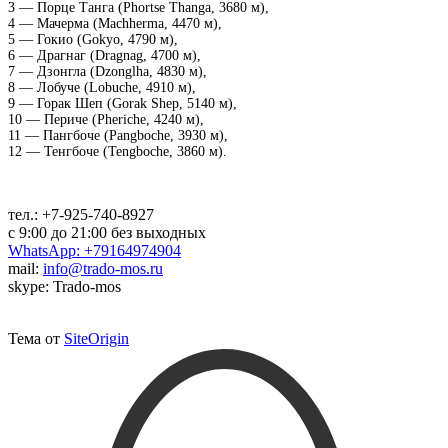
3 — Порце Танга (Phortse Thanga, 3680 м),
4 — Мачерма (Machherma, 4470 м),
5 — Гокио (Gokyo, 4790 м),
6 — Драгнаг (Dragnag, 4700 м),
7 — Дзонгла (Dzonglha, 4830 м),
8 — Лобуче (Lobuche, 4910 м),
9 — Горак Шеп (Gorak Shep, 5140 м),
10 — Периче (Pheriche, 4240 м),
11 — Пангбоче (Pangboche, 3930 м),
12 — Тенгбоче (Tengboche, 3860 м).
тел.:
+7-925-740-8927
с 9:00 до 21:00 без выходных
WhatsApp: +79164974904
mail:
info@trado-mos.ru
skype: Trado-mos
Тема от
SiteOrigin