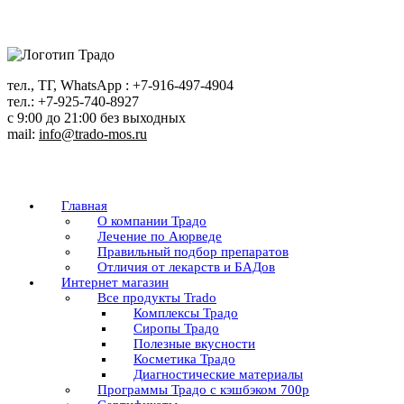
Перейти
к
содержанию
тел., ТГ, WhatsApp : +7-916-497-4904
тел.: +7-925-740-8927
с 9:00 до 21:00 без выходных
mail:
info@trado-mos.ru
Главная
О компании Традо
Лечение по Аюрведе
Правильный подбор препаратов
Отличия от лекарств и БАДов
Интернет магазин
Все продукты Trado
Комплексы Традо
Сиропы Традо
Полезные вкусности
Косметика Традо
Диагностические материалы
Программы Традо с кэшбэком 700р