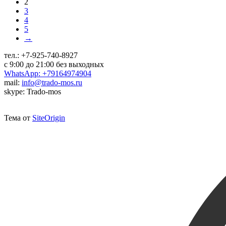
2
3
4
5
→
тел.:
+7-925-740-8927
с 9:00 до 21:00 без выходных
WhatsApp: +79164974904
mail:
info@trado-mos.ru
skype: Trado-mos
Тема от
SiteOrigin