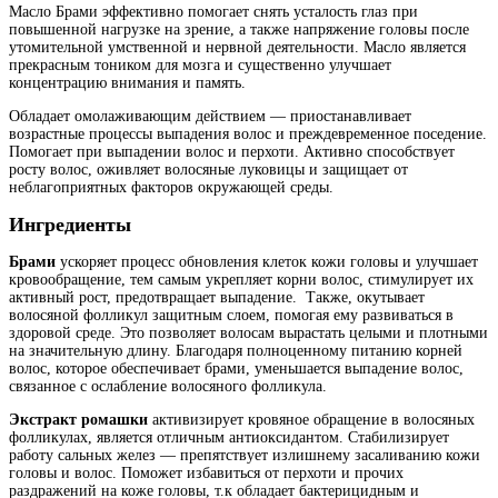
Масло Брами эффективно помогает снять усталость глаз при
повышенной нагрузке на зрение, а также напряжение головы после
утомительной умственной и нервной деятельности. Масло является
прекрасным тоником для мозга и существенно улучшает
концентрацию внимания и память.
Обладает омолаживающим действием — приостанавливает
возрастные процессы выпадения волос и преждевременное поседение.
Помогает при выпадении волос и перхоти. Активно способствует
росту волос, оживляет волосяные луковицы и защищает от
неблагоприятных факторов окружающей среды.
Ингредиенты
Брами
ускоряет процесс обновления клеток кожи головы и улучшает
кровообращение, тем самым укрепляет корни волос, стимулирует их
активный рост, предотвращает выпадение. Также, окутывает
волосяной фолликул защитным слоем, помогая ему развиваться в
здоровой среде. Это позволяет волосам вырастать целыми и плотными
на значительную длину. Благодаря полноценному питанию корней
волос, которое обеспечивает брами, уменьшается выпадение волос,
связанное с ослабление волосяного фолликула.
Экстракт ромашки
активизирует кровяное обращение в волосяных
фолликулах, является отличным антиоксидантом. Стабилизирует
работу сальных желез — препятствует излишнему засаливанию кожи
головы и волос. Поможет избавиться от перхоти и прочих
раздражений на коже головы, т.к обладает бактерицидным и