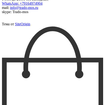
WhatsApp: +79164974904
mail:
info@trado-mos.ru
skype: Trado-mos
Тема от
SiteOrigin