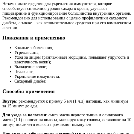
Незаменимое средство для укрепления иммунитета, которое
способствует снижению уровня сахара в крови, улучшает
пищеварение и функционирование большинства внутренних органов.
Рекомендовано для использования с целью профилактики сахарного
диабета, а также – как вспомогательное средство при его комплексном
лечении.
Показания к применению
Кожные заболевания;
Угревая сыпь;
Уход за лицом (разглаживает морщины, повышает упругость и
эластичность кожи);
Выпадение волос;
Целлюлит;
Укрепление иммунитета;
Сахарный диабет.
Способы применения
Внутрь
: рекомендуется к приему 5 мл (1 ч.л) натощак, как минимум
за 15 минут до еды.
Для ухода за волосами
: смесь масла черного тмина и оливкового
масла (1:1) наносят на волосы, массируя кожу головы, оставляют на 10
минут, после чего волосы промывают шампунем
При кожных заболеваниях и угревой сыпи
: смазывать проблемные