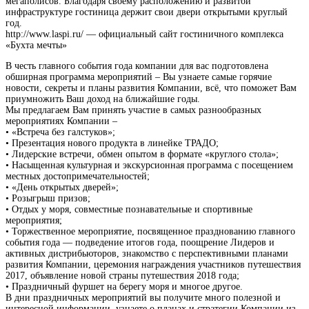
мегаполисов. Благодаря своему расположению и развитой
инфраструктуре гостиница держит свои двери открытыми круглый
год.
http://www.laspi.ru/ — официальный сайт гостиничного комплекса
«Бухта мечты»
В честь главного события года компании для вас подготовлена
обширная программа мероприятий – Вы узнаете самые горячие
новости, секреты и планы развития Компании, всё, что поможет Вам
приумножить Ваш доход на ближайшие годы.
Мы предлагаем Вам принять участие в самых разнообразных
мероприятиях Компании –
• «Встреча без галстуков»;
• Презентация нового продукта в линейке ТРАДО;
• Лидерские встречи, обмен опытом в формате «круглого стола»;
• Насыщенная культурная и экскурсионная программа с посещением
местных достопримечательностей;
• «День открытых дверей»;
• Розыгрыш призов;
• Отдых у моря, совместные познавательные и спортивные
мероприятия;
• Торжественное мероприятие, посвященное празднованию главного
события года — подведение итогов года, поощрение Лидеров и
активных дистрибьюторов, знакомство с перспективными планами
развития Компании, церемония награждения участников путешествия
2017, объявление новой страны путешествия 2018 года;
• Праздничный фуршет на берегу моря и многое другое.
В дни праздничных мероприятий вы получите много полезной и
интересной информации, узнаете о планах и стратегии Компании из