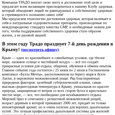
Компания ТРАДО вносит свою лепту в достижение этой цели и
предлагает всем желающим присоединиться к нашему Клубу здоровья,
который объединяет людей не равнодушных к собственному здоровью
и стремящихся к познанию самих себя!
Мы предлагаем технологию достижения здоровья, которая включает в
себя и натуральные оздоровительные препараты, производимые по
международному стандарту качества GMP, и необходимые знания для
того, чтобы поддержание собственного здоровья стало образом
жизни, а не разовой акцией.
В этом году Традо празднует 7-й день рождения в
Крыму!
(посмотреть афишу)
Крым — один из красивейших и самобытных уголков, где тёплое
море, ласковое солнце и чистейший воздух — всё это создаёт
прекрасные условия для отдыха, общения, обучения и обмена опытом.
Главное событие года состоится с 25 июня по 2 июля в Гостиничном
комплексе «Бухта Мечты», расположенном на берегу моря в бухте
Ласпи, в окружении можжевеловой рощи. Ряд благоприятных
природных факторов: целебный субтропический климат, самая
высокая среднегодовая температура в Крыму, уникальная по красоте
природа, защищенная от ветров со всех сторон бухта и кристально
чистое море, — все, что необходимо для незабываемого отдыха.
Морской бриз в сочетании с реликтовой можжевеловой рощей,
возраст деревьев в которой превышает 2000 лет, придаёт не только
неповторимый аромат, но и очень полезен для верхних дыхательных
путей. Это лучшая профилактика дыхательной системы для жителей